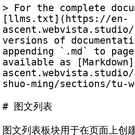
> For the complete docu
[llms.txt](https://en-
ascent.webvista.studio/
versions of documentati
appending `.md` to page
available as [Markdown]
ascent.webvista.studio/
shuo-ming/sections/tu-w
# 图文列表

图文列表板块用于在页面上创