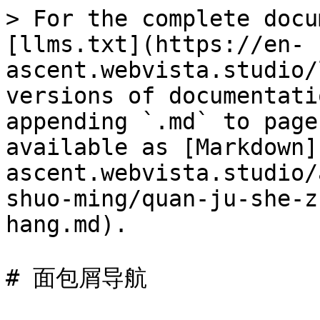
> For the complete docu
[llms.txt](https://en-
ascent.webvista.studio/
versions of documentati
appending `.md` to page
available as [Markdown]
ascent.webvista.studio/
shuo-ming/quan-ju-she-z
hang.md).

# 面包屑导航
