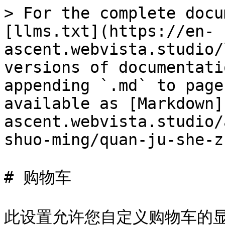
> For the complete docu
[llms.txt](https://en-
ascent.webvista.studio/
versions of documentati
appending `.md` to page
available as [Markdown]
ascent.webvista.studio/
shuo-ming/quan-ju-she-z
# 购物车

此设置允许您自定义购物车的