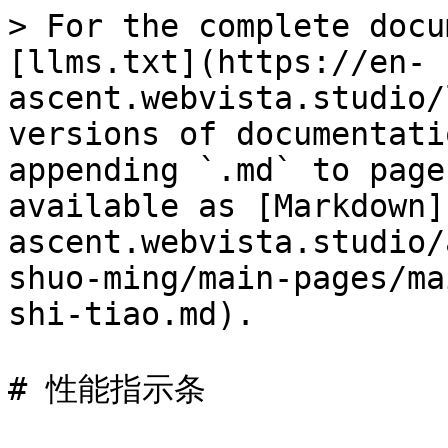
> For the complete docu
[llms.txt](https://en-
ascent.webvista.studio/
versions of documentati
appending `.md` to page
available as [Markdown]
ascent.webvista.studio/
shuo-ming/main-pages/ma
shi-tiao.md).

# 性能指示条
