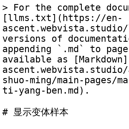
> For the complete docu
[llms.txt](https://en-
ascent.webvista.studio/
versions of documentati
appending `.md` to page
available as [Markdown]
ascent.webvista.studio/
shuo-ming/main-pages/ma
ti-yang-ben.md).

# 显示变体样本
