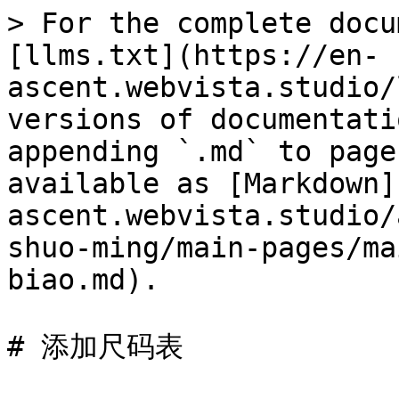
> For the complete docu
[llms.txt](https://en-
ascent.webvista.studio/
versions of documentati
appending `.md` to page
available as [Markdown]
ascent.webvista.studio/
shuo-ming/main-pages/ma
biao.md).

# 添加尺码表
