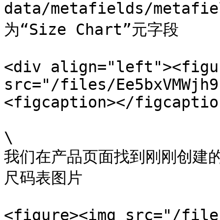
data/metafields/metaf
为“Size Chart”元字段

<div align="left"><figu
src="/files/Ee5bxVMWjh9
<figcaption></figcaptio
\

我们在产品页面找到刚刚创建的S
尺码表图片

<figure><img src="/file