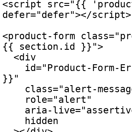
<script src="{{ 'produc
defer="defer"></script>

<product-form class="pr
{{ section.id }}">

  <div

    id="Product-Form-Error-Message-{{ section.id 
}}"

    class="alert-message alert-error mb-2"

    role="alert"

    aria-live="assertive"

    hidden

  ></div>
