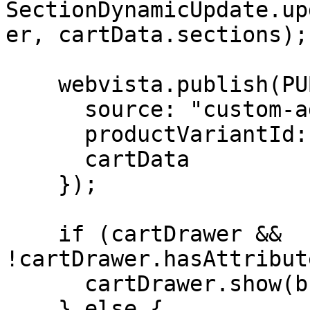
SectionDynamicUpdate.up
er, cartData.sections);

    webvista.publish(PUB_SUB_EVENTS.cartUpdate, {

      source: "custom-add-to-cart",

      productVariantId: formData.get("id"),

      cartData

    });

    if (cartDrawer && 
!cartDrawer.hasAttribut
      cartDrawer.show(button);

    } else {
