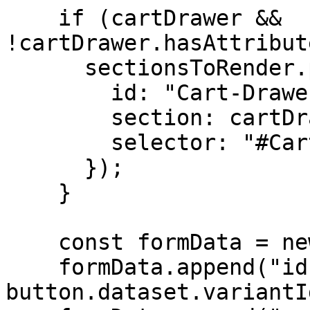
    if (cartDrawer && 
!cartDrawer.hasAttribut
      sectionsToRender.push({

        id: "Cart-Drawer",

        section: cartDrawer.dataset.section,

        selector: "#Cart-Drawer-Details"

      });

    }

    const formData = new FormData();

    formData.append("id", 
button.dataset.variantId