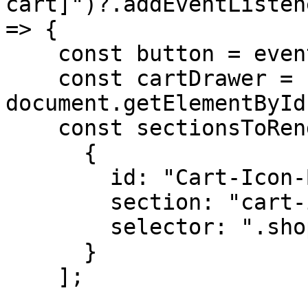
cart]")?.addEventListen
=> {

    const button = event.currentTarget;

    const cartDrawer = 
document.getElementById
    const sectionsToRender = [

      {

        id: "Cart-Icon-Bubble",

        section: "cart-icon-bubble",

        selector: ".shopify-section"

      }

    ];
