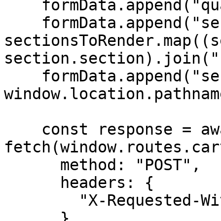
    formData.append("quantity", "1");

    formData.append("sections", 
sectionsToRender.map((s
section.section).join("
    formData.append("sections_url", 
window.location.pathname
    const response = await 
fetch(window.routes.car
      method: "POST",

      headers: {

        "X-Requested-With": "XMLHttpRequest"

      },
