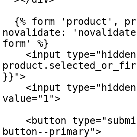
  {% form 'product', product, class: 'form', 
novalidate: 'novalidate
form' %}

    <input type="hidden" name="id" value="{{ 
product.selected_or_fir
}}">

    <input type="hidden" name="quantity" 
value="1">

    <button type="submit" name="add" class="button 
button--primary">
