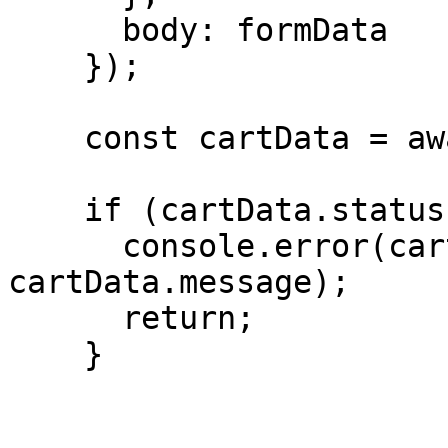
      body: formData

    });

    const cartData = await response.json();

    if (cartData.status) {

      console.error(cartData.description || 
cartData.message);

      return;

    }
