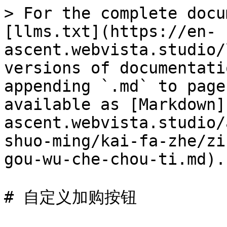
> For the complete docu
[llms.txt](https://en-
ascent.webvista.studio/
versions of documentati
appending `.md` to page
available as [Markdown]
ascent.webvista.studio/
shuo-ming/kai-fa-zhe/zi
gou-wu-che-chou-ti.md).

# 自定义加购按钮
