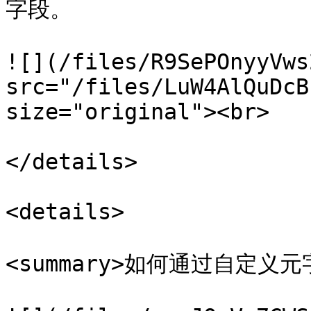
字段。

![](/files/R9SePOnyyVws
src="/files/LuW4AlQuDcB
size="original"><br>

</details>

<details>

<summary>如何通过自定义元