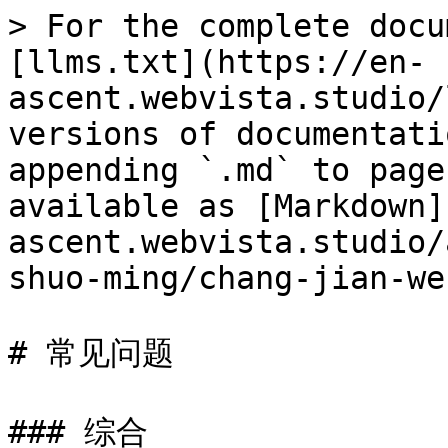
> For the complete docu
[llms.txt](https://en-
ascent.webvista.studio/
versions of documentati
appending `.md` to page
available as [Markdown]
ascent.webvista.studio/
shuo-ming/chang-jian-we
# 常见问题

### 综合
